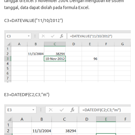
tanggal di Excel 3 November 2004. Dengan mengubah ke sistem
tanggal, data dapat diolah pada formula Excel.
C3=DATEVALUE(“11/10/2012”)
E3=DATEDIF(C2;C3;”m”)