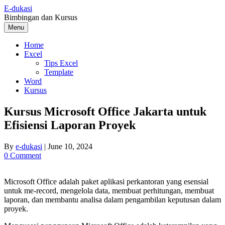
Skip
E-dukasi
to
Bimbingan dan Kursus
content
Menu
Home
Excel
Tips Excel
Template
Word
Kursus
Kursus Microsoft Office Jakarta untuk
Efisiensi Laporan Proyek
By
e-dukasi
|
June 10, 2024
0 Comment
Microsoft Office adalah paket aplikasi perkantoran yang esensial
untuk me-record, mengelola data, membuat perhitungan, membuat
laporan, dan membantu analisa dalam pengambilan keputusan dalam
proyek.